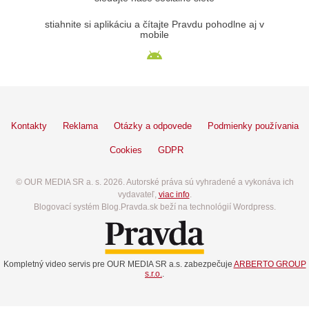
stiahnite si aplikáciu a čítajte Pravdu pohodlne aj v
mobile
Kontakty
Reklama
Otázky a odpovede
Podmienky používania
Cookies
GDPR
© OUR MEDIA SR a. s. 2026. Autorské práva sú vyhradené a vykonáva ich
vydavateľ,
viac info
.
Blogovací systém Blog.Pravda.sk beží na technológií Wordpress.
Kompletný video servis pre OUR MEDIA SR a.s. zabezpečuje
ARBERTO GROUP
s.r.o.
.