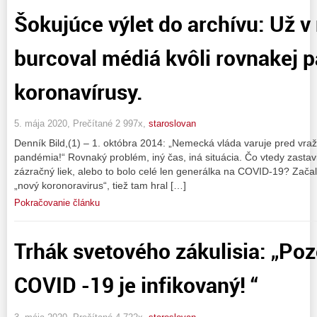
Šokujúce výlet do archívu: Už v
burcoval médiá kvôli rovnakej 
koronavírusy.
5. mája 2020, Prečítané 2 997x,
staroslovan
Denník Bild,(1) – 1. októbra 2014: „Nemecká vláda varuje pred vr
pandémia!“ Rovnaký problém, iný čas, iná situácia. Čo vtedy zasta
zázračný liek, alebo to bolo celé len generálka na COVID-19? Začalo
„nový koronoravirus“, tiež tam hral […]
Pokračovanie článku
Trhák svetového zákulisia: „Pozo
COVID -19 je infikovaný! “