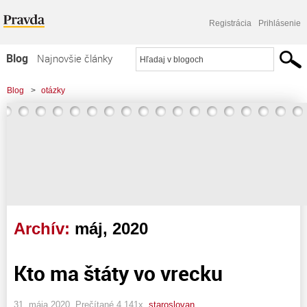
Registrácia
Prihlásenie
Blog
Najnovšie články
Najčítanejšie články
Blog
>
otázky
Najkomentovanejšie články
Zoznam blogov
Komerčné blogy
Archív:
máj, 2020
Kto ma štáty vo vrecku
31. mája 2020, Prečítané 4 141x,
staroslovan