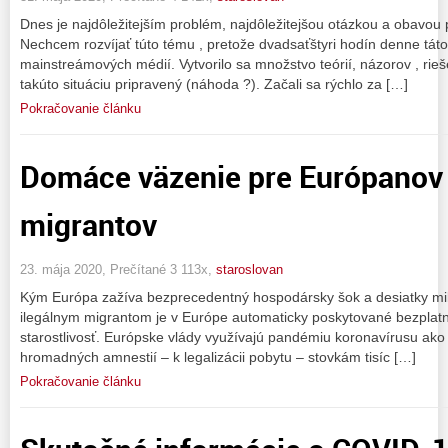
Dnes je najdôležitejším problém, najdôležitejšou otázkou a obavou
Nechcem rozvíjať túto tému , pretože dvadsaťštyri hodín denne táto 
mainstreámových médií. Vytvorilo sa množstvo teórií, názorov , rieš
takúto situáciu pripravený (náhoda ?). Začali sa rýchlo za […]
Pokračovanie článku
Domáce väzenie pre Európanov 
migrantov
23. mája 2020, Prečítané 3 113x,
staroslovan
Kým Európa zažíva bezprecedentný hospodársky šok a desiatky milió
ilegálnym migrantom je v Európe automaticky poskytované bezplat
starostlivosť. Európske vlády využívajú pandémiu koronavírusu ak
hromadných amnestií – k legalizácii pobytu – stovkám tisíc […]
Pokračovanie článku