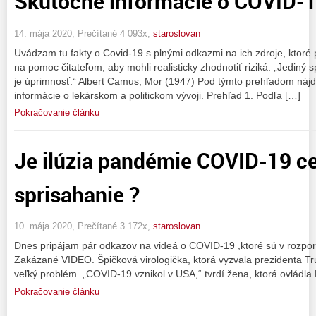
Skutočné informácie o COVID-
14. mája 2020, Prečítané 4 093x,
staroslovan
Uvádzam tu fakty o Covid-19 s plnými odkazmi na ich zdroje, ktoré po
na pomoc čitateľom, aby mohli realisticky zhodnotiť riziká. „Jediný 
je úprimnosť.“ Albert Camus, Mor (1947) Pod týmto prehľadom nájd
informácie o lekárskom a politickom vývoji. Prehľad 1. Podľa […]
Pokračovanie článku
Je ilúzia pandémie COVID-19 c
sprisahanie ?
10. mája 2020, Prečítané 3 172x,
staroslovan
Dnes pripájam pár odkazov na videá o COVID-19 ,ktoré sú v rozpor
Zakázané VIDEO. Špičková virologička, ktorá vyzvala prezidenta T
veľký problém. „COVID-19 vznikol v USA,“ tvrdí žena, ktorá ovládla 
Pokračovanie článku