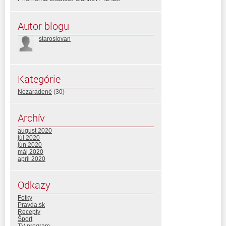
Autor blogu
staroslovan
Kategórie
Nezaradené
(30)
Archív
august 2020
júl 2020
jún 2020
máj 2020
apríl 2020
Odkazy
Fotky
Pravda.sk
Recepty
Šport
TV program