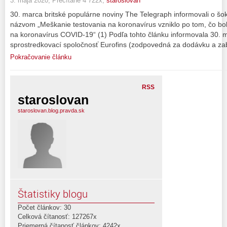
3. mája 2020, Prečítané 4 722x,
staroslovan
30. marca britské populárne noviny The Telegraph informovali o šok
názvom „Meškanie testovania na koronavírus vzniklo po tom, čo bo
na koronavírus COVID-19“ (1) Podľa tohto článku informovala 30.
sprostredkovací spoločnosť Eurofins (zodpovedná za dodávku a zab
Pokračovanie článku
RSS
staroslovan
staroslovan.blog.pravda.sk
Štatistiky blogu
Počet článkov: 30
Celková čítanosť: 127267x
Priemerná čítanosť článkov: 4242x