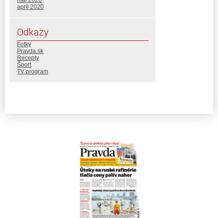
máj 2020
apríl 2020
Odkazy
Fotky
Pravda.sk
Recepty
Šport
TV program