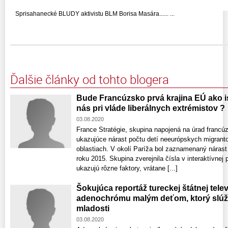
Sprisahanecké BLUDY aktivistu BLM Borisa Masára...... ...
Ďalšie články od tohto blogera
Bude Francúzsko prvá krajina EÚ ako is
nás pri vláde liberálnych extrémistov ?
03.08.2020
France Stratégie, skupina napojená na úrad francúz
ukazujúce nárast počtu detí neeurópskych migran
oblastiach. V okolí Paríža bol zaznamenaný nárast
roku 2015. Skupina zverejnila čísla v interaktívnej
ukazujú rôzne faktory, vrátane [...]
Šokujúca reportáž tureckej štátnej tele
adenochrómu malým deťom, ktorý slúži p
mladosti
03.08.2020