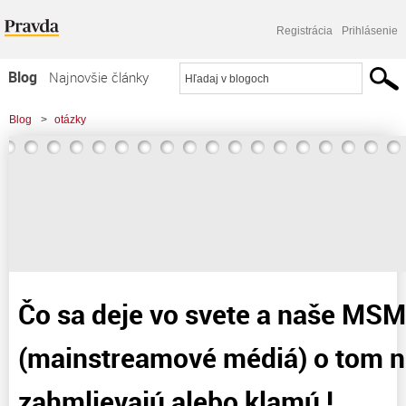
Registrácia
Prihlásenie
Blog
Najnovšie články
Najčítanejšie články
Blog
>
otázky
Najkomentovanejšie články
>
Čo sa deje vo svete a naše MSM (mainstreamové médiá) o tom neinformujú,
Zoznam blogov
zahmlievajú alebo klamú
Komerčné blogy
Čo sa deje vo svete a naše MSM
(mainstreamové médiá) o tom n
zahmlievajú alebo klamú !