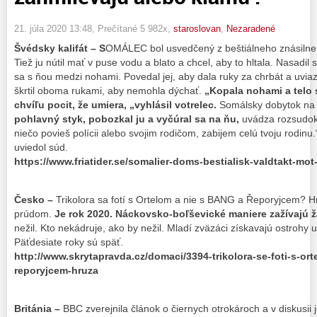
21. júla 2020 13:48
, Prečítané 5 982x,
staroslovan
,
Nezaradené
Švédsky kalifát – S
OMÁLEC bol usvedčený z beštiálneho znásilnen
Tiež ju nútil mať v puse vodu a blato a chcel, aby to hltala. Nasadil 
sa s ňou medzi nohami. Povedal jej, aby dala ruky za chrbát a uviaz
škrtil oboma rukami, aby nemohla dýchať.
„Kopala nohami a telo s
chvíľu pocit, že umiera, „vyhlásil votrelec.
Somálsky dobytok na
pohlavný styk, pobozkal ju a vyčúral sa na ňu,
uvádza rozsudok.
niečo povieš polícii alebo svojim rodičom, zabijem celú tvoju rodinu.
uviedol súd.
https://www.friatider.se/somalier-doms-bestialisk-valdtakt-mot-
Česko –
Trikolora sa fotí s Ortelom a nie s BANG a Řeporyjcem? H
prúdom.
Je rok 2020. Náckovsko-boľševické maniere zažívajú 
nežil. Kto nekádruje, ako by nežil. Mladí zväzáci získavajú ostroh
Päťdesiate roky sú späť.
http://www.skrytapravda.cz/domaci/3394-trikolora-se-foti-s-or
reporyjcem-hruza
Británia –
BBC zverejnila článok o čiernych otrokároch a v diskusii j