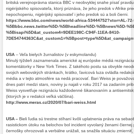
britská verejnoprávna stanica BBC v neobvyklej snahe písať pravdu 
nigérijského spisovateľa, ktorý priznáva, že jeho predok v Afrike pr
nepochopeniu, nigérijský spisovateľ i jeho predok sú a boli čierni.
https://www.bbc.com/news/world-africa-53444752?xtor=AL-7
%5Bbbc.news.twitter%5D-%5Bheadline%5D-%5Bnews%5D-%5
%5Bisapi%5D&at_custom4=9DEE198C-C94F-11EA-8410-
7DE54744363C&at_custom1=%5Bpost+type%5D&at_campaign
USA
– Veľa bielych žurnalistov (v eskymolandu)
Minulý týždeň zaznamenala americké aj európske médiá rezignáciu
komentátorky v New York Times. Z takéhoto postu sa obvykle neodc
svojich webovských stránkach, krátko, ľavicová luza ovládla redakc
média a v tejto atmosfére sa nedá pracovať. Bari Weiss je považov
dnes patrí medzi stars, noviny ju najali v roku 2017 sa zadaním prib
Weiss vysvetľuje rezignáciu každodenné šikanovaním a antisemitsk
(ktorých je v redakcii veľká väčšina).
http://www.meras.cz/2020/07/bari-weiss.html
USA –
Bieli ľudia sú trestne stíhaní kvôli uplatnenia práva na seba
rasistickom útoku na belochov bol incident vyvolaný ženami čiernej p
černošky ohrozovali a verbálne urážali, sa snažila situáciu zmierniť