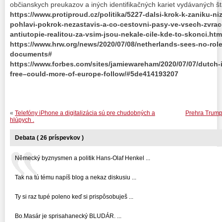
občianskych preukazov a iných identifikačných kariet vydávaných š
https://www.protiproud.cz/politika/5227-dalsi-krok-k-zaniku-n
pohlavi-pokrok-nezastavis-a-co-cestovni-pasy-ve-vsech-zvra
antiutopie-realitou-za-vsim-jsou-nekale-cile-kde-to-skonci.htm
https://www.hrw.org/news/2020/07/08/netherlands-sees-no-role
documents#
https://www.forbes.com/sites/jamiewareham/2020/07/07/dutch
free–could-more-of-europe-follow/#5de414193207
«
Telefóny iPhone a digitalizácia sú pre chudobných a
Prehra Trumpa
hlúpych .
Debata ( 26 príspevkov )
Německý byznysmen a politik Hans-Olaf Henkel ...
Tak na tú tému napíš blog a nekaz diskusiu ...
Ty si raz tupé poleno keď si prispôsobuješ ...
Bo.Masár je sprisahanecký BLUDÁR. ...