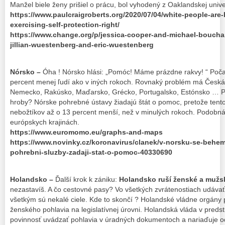
Manžel biele ženy prišiel o prácu, bol vyhodený z Oaklandskej univer
https://www.paulcraigroberts.org/2020/07/04/white-people-are
exercising-self-protection-right/
https://www.change.org/p/jessica-cooper-and-michael-boucha
jillian-wuestenberg-and-eric-wuestenberg
Nórsko –
Óha ! Nórsko hlási: „Pomóc! Máme prázdne rakvy! “ Poč
percent menej ľudí ako v iných rokoch. Rovnaký problém má Česká 
Nemecko, Rakúsko, Maďarsko, Grécko, Portugalsko, Estónsko … 
hroby? Nórske pohrebné ústavy žiadajú štát o pomoc, pretože tento
nebožtíkov až o 13 percent menší, než v minulých rokoch. Podobná s
európskych krajinách.
https://www.euromomo.eu/graphs-and-maps
https://www.novinky.cz/koronavirus/clanek/v-norsku-se-behe
pohrebni-sluzby-zadaji-stat-o-pomoc-40330690
Holandsko –
Ďalší krok k zániku:
Holandsko ruší ženské a mužs
nezastavíš. A čo cestovné pasy? Vo všetkých zvrátenostiach udávať 
všetkým sú nekalé ciele. Kde to skončí ? Holandské vládne orgány p
ženského pohlavia na legislatívnej úrovni. Holandská vláda v preds
povinnosť uvádzať pohlavia v úradných dokumentoch a nariaďuje od