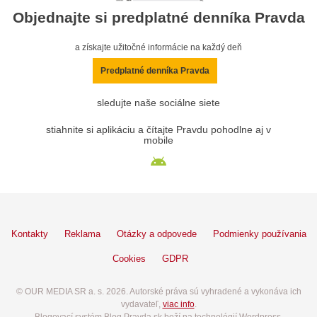
Objednajte si predplatné denníka Pravda
a získajte užitočné informácie na každý deň
Predplatné denníka Pravda
sledujte naše sociálne siete
stiahnite si aplikáciu a čítajte Pravdu pohodlne aj v
mobile
Kontakty
Reklama
Otázky a odpovede
Podmienky používania
Cookies
GDPR
© OUR MEDIA SR a. s. 2026. Autorské práva sú vyhradené a vykonáva ich
vydavateľ,
viac info
.
Blogovací systém Blog.Pravda.sk beží na technológií Wordpress.