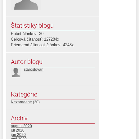
Štatistiky blogu
Počet článkov: 30
Celková čítanosť: 127284x
Priemerná čítanosť článkov: 4243x
Autor blogu
staroslovan
Kategórie
Nezaradené
(30)
Archív
august 2020
júl 2020
jún 2020