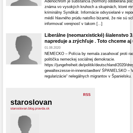
Adenochróm je substancia (hormón) odoberaná poč
známa vo vysokých kruhoch a skupinách, ktoré mn
kriminálny Syndikát. Informácie odvysielané v repo
médií hlavného prúdu natoľko bizarné, že nie sú s
informovať verejnosť v takom [...]
Liberálne (neomarxistické) šialenstvo 3,
napreduje a zrýchľuje . Toto chceme aj
01.08.2020
NEMECKO – Polícia by nemala zasahovať proti rad
politička nemeckej sociálnej demokracie.
https://jungefreiheit.de/politik/deutschland/2020/drey
gewaltexzesse-in-innenstaedten/ ŚPANIELSKO – V
regularizácie“ nelegálnych migrantov v Španielsku. 
RSS
staroslovan
staroslovan.blog.pravda.sk