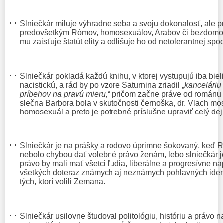
Slniečkár miluje výhradne seba a svoju dokonalosť, ale p
predovšetkým Rómov, homosexuálov, Arabov či bezdomovc
mu zaisťuje štatút elity a odlišuje ho od netolerantnej spod
Slniečkár pokladá každú knihu, v ktorej vystupujú iba biel
nacistickú, a rád by po vzore Saturnina zriadil „
kanceláriu
príbehov na pravú mieru,
“ pričom začne práve od románu S
slečna Barbora bola v skutočnosti černoška, ​​dr. Vlach mo
homosexuál a preto je potrebné príslušne upraviť celý dej
Slniečkár je na prášky a rodovo úprimne šokovaný, keď 
nebolo chybou dať volebné právo ženám, lebo slniečkár 
právo by mali mať všetci ľudia, liberálne a progresívne n
všetkých doteraz známych aj neznámych pohlavných iden
tých, ktorí volili Zemana.
Slniečkár usilovne študoval politológiu, históriu a právo