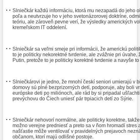
Slniečkár každú informáciu, ktorá mu nezapadá do jeho
poľa a neutvrzuje ho v jeho svetonázorovej doktríne, od
teóriu, ale zároveň pevne verí, že výsledky amerických vo
kremeľskom IT oddelení.
Slniečkár sa veľmi smeje pri informácii, že americkú politi
to je politicky nekorektné tvrdenie, ale zvážnie pri úvahe,
Putin, pretože to je politicky korektné tvrdenie a navyše to 
Slniečkárovi je jedno, že mnohí českí seniori umierajú v b
domovy sú plné bezprizorných detí, podporuje, aby boli
európske deti po miliónoch, ale rád by si pripadal ušľachti
prevýchovu do Čiech uniesť pár trpiacich detí zo Sýrie.
Slniečkár nehovorí normálne, ale politicky korektne, takž
možno verejne predniesť a preto sa v ňom hromadí stres 
našťastie môže ventilovať v pravidelných prejavoch nezná
občanom, ktorí majú odlišné postoje.