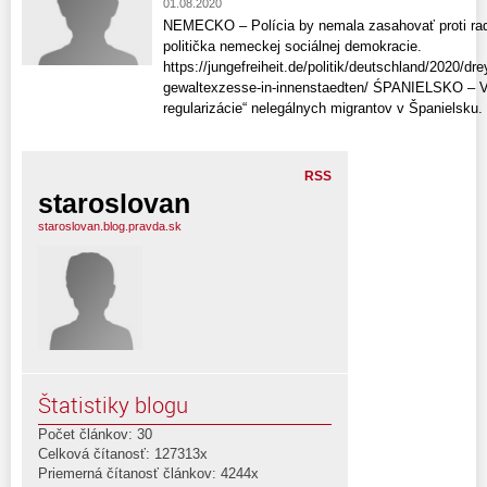
01.08.2020
NEMECKO – Polícia by nemala zasahovať proti rad
politička nemeckej sociálnej demokracie.
https://jungefreiheit.de/politik/deutschland/2020/drey
gewaltexzesse-in-innenstaedten/ ŚPANIELSKO – V
regularizácie“ nelegálnych migrantov v Španielsku. 
RSS
staroslovan
staroslovan.blog.pravda.sk
Štatistiky blogu
Počet článkov: 30
Celková čítanosť: 127313x
Priemerná čítanosť článkov: 4244x