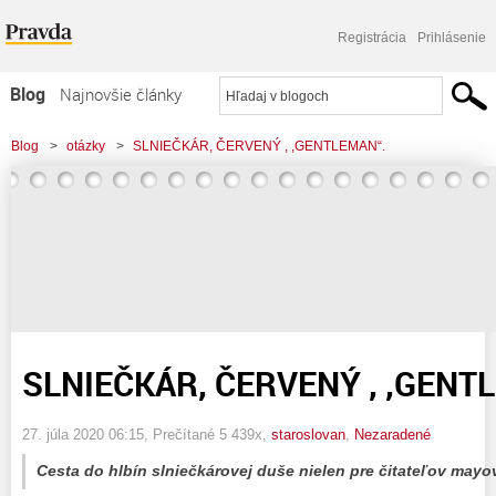
Registrácia
Prihlásenie
Blog
Najnovšie články
Najčítanejšie články
Blog
>
otázky
>
SLNIEČKÁR, ČERVENÝ , ,GENTLEMAN“.
Najkomentovanejšie články
Zoznam blogov
Komerčné blogy
SLNIEČKÁR, ČERVENÝ , ,GENT
27. júla 2020 06:15
, Prečítané 5 439x,
staroslovan
,
Nezaradené
Cesta do hlbín slniečkárovej duše nielen pre čitateľov mayo