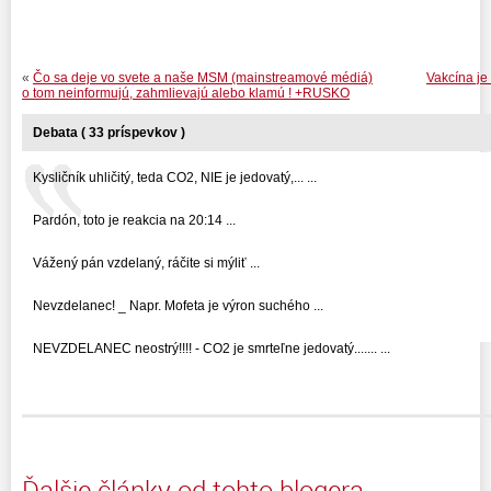
«
Čo sa deje vo svete a naše MSM (mainstreamové médiá)
Vakcína je 
o tom neinformujú, zahmlievajú alebo klamú ! +RUSKO
Debata ( 33 príspevkov )
Kysličník uhličitý, teda CO2, NIE je jedovatý,... ...
Pardón, toto je reakcia na 20:14 ...
Vážený pán vzdelaný, ráčite si mýliť ...
Nevzdelanec! _ Napr. Mofeta je výron suchého ...
NEVZDELANEC neostrý!!!! - CO2 je smrteľne jedovatý....... ...
Ďalšie články od tohto blogera