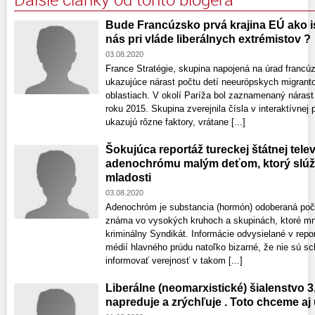
Bude Francúzsko prvá krajina EÚ ako is
nás pri vláde liberálnych extrémistov ?
03.08.2020
France Stratégie, skupina napojená na úrad francúz
ukazujúce nárast počtu detí neeurópskych migran
oblastiach. V okolí Paríža bol zaznamenaný nárast
roku 2015. Skupina zverejnila čísla v interaktívnej
ukazujú rôzne faktory, vrátane [...]
Šokujúca reportáž tureckej štátnej tele
adenochrómu malým deťom, ktorý slúži p
mladosti
03.08.2020
Adenochróm je substancia (hormón) odoberaná poč
známa vo vysokých kruhoch a skupinách, ktoré mn
kriminálny Syndikát. Informácie odvysielané v repo
médií hlavného prúdu natoľko bizarné, že nie sú s
informovať verejnosť v takom [...]
Liberálne (neomarxistické) šialenstvo 3,
napreduje a zrýchľuje . Toto chceme aj