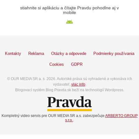
stiahnite si aplikáciu a čítajte Pravdu pohodlne aj v
mobile
Kontakty
Reklama
Otázky a odpovede
Podmienky používania
Cookies
GDPR
© OUR MEDIA SR a. s. 2026. Autorské práva sú vyhradené a vykonáva ich
vydavateľ,
viac info
.
Blogovací systém Blog.Pravda.sk beží na technológií Wordpress.
Kompletný video servis pre OUR MEDIA SR a.s. zabezpečuje
ARBERTO GROUP
s.r.o.
.