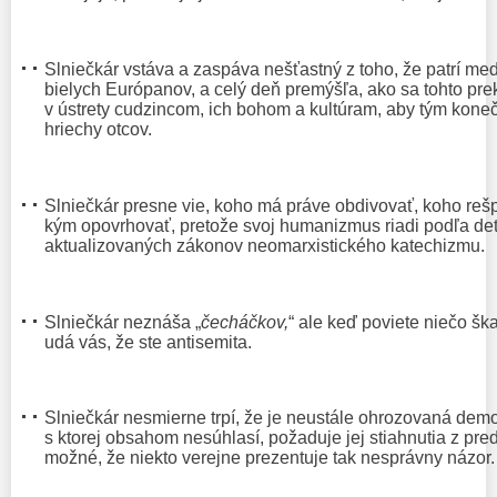
Slniečkár vstáva a zaspáva nešťastný z toho, že patrí me
bielych Európanov, a celý deň premýšľa, ako sa tohto prekl
v ústrety cudzincom, ich bohom a kultúram, aby tým koneč
hriechy otcov.
Slniečkár presne vie, koho má práve obdivovať, koho rešp
kým opovrhovať, pretože svoj humanizmus riadi podľa det
aktualizovaných zákonov neomarxistického katechizmu.
Slniečkár neznáša „
čecháčkov,
“ ale keď poviete niečo š
udá vás, že ste antisemita.
Slniečkár nesmierne trpí, že je neustále ohrozovaná demo
s ktorej obsahom nesúhlasí, požaduje jej stiahnutia z pre
možné, že niekto verejne prezentuje tak nesprávny názor.