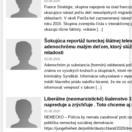
03.08.2020
France Stratégie, skupina napojená na úrad francúz
ukazujúce nárast počtu detí neeurópskych migran
oblastiach. V okolí Paríža bol zaznamenaný nárast
roku 2015. Skupina zverejnila čísla v interaktívnej
ukazujú rôzne faktory, vrátane [...]
Šokujúca reportáž tureckej štátnej tele
adenochrómu malým deťom, ktorý slúži p
mladosti
03.08.2020
Adenochróm je substancia (hormón) odoberaná poč
známa vo vysokých kruhoch a skupinách, ktoré mn
kriminálny Syndikát. Informácie odvysielané v repo
médií hlavného prúdu natoľko bizarné, že nie sú s
informovať verejnosť v takom [...]
Liberálne (neomarxistické) šialenstvo 3,
napreduje a zrýchľuje . Toto chceme aj
01.08.2020
NEMECKO – Polícia by nemala zasahovať proti rad
politička nemeckej sociálnej demokracie.
https://jungefreiheit.de/politik/deutschland/2020/drey