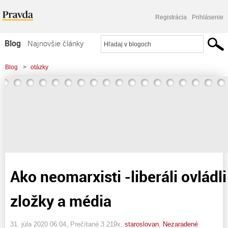
Registrácia
Prihlásenie
Blog
Najnovšie články
Najčítanejšie články
Blog
>
otázky
Najkomentovanejšie články
>
Ako neomarxisti -liberáli ovládli bezpečnostné zložky a média
Zoznam blogov
Komerčné blogy
Ako neomarxisti -liberáli ovlád
zložky a média
31. júla 2020 06:04
, Prečítané 3 219x,
staroslovan
,
Nezaradené