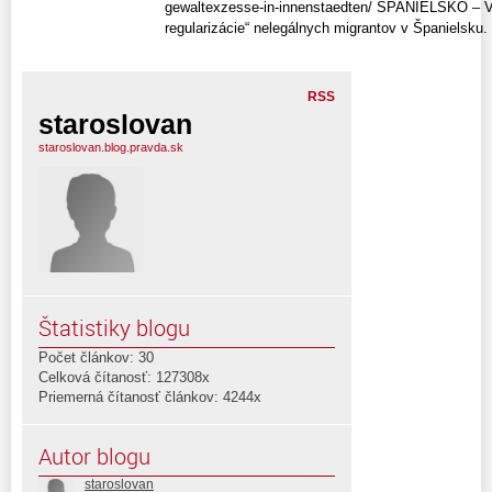
gewaltexzesse-in-innenstaedten/ ŚPANIELSKO – V
regularizácie“ nelegálnych migrantov v Španielsku. 
RSS
staroslovan
staroslovan.blog.pravda.sk
Štatistiky blogu
Počet článkov: 30
Celková čítanosť: 127308x
Priemerná čítanosť článkov: 4244x
Autor blogu
staroslovan