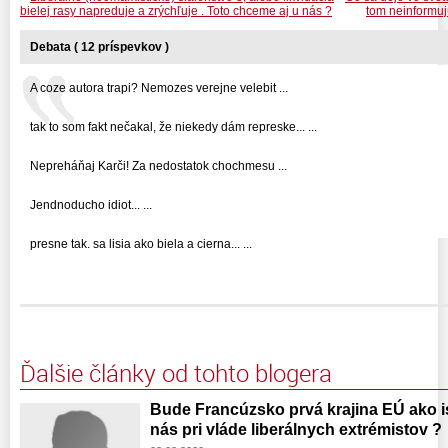
bielej rasy napreduje a zrýchľuje . Toto chceme aj u nás ?
tom neinformu
Debata ( 12 príspevkov )
A coze autora trapi? Nemozes verejne velebit ...
tak to som fakt nečakal, že niekedy dám represke... ...
Nepreháňaj Karči! Za nedostatok chochmesu ...
Jendnoducho idiot... ...
presne tak. sa lisia ako biela a cierna... ...
Ďalšie články od tohto blogera
Bude Francúzsko prvá krajina EÚ ako is
nás pri vláde liberálnych extrémistov ?