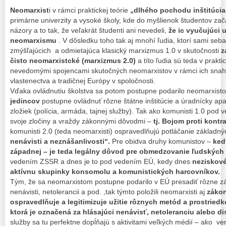
Neomarxist
i v rámci praktickej teórie
„dlhého pochodu inštitúci
primárne univerzity a vysoké školy, kde do myšlienok študentov zač
názory a to tak, že veľakrát študenti ani nevedeli,
že ic vyučujúci 
neomarxismu
. V dôsledku toho tak aj mnohí ľudia, ktorí sami seb
zmýšľajúcich a odmietajúca klasický marxizmus 1.0 v skutočnosti
z
čisto neomarxistcké (marxizmus 2.0)
a títo ľudia sú teda v prakt
nevedomými spojencami skutočných neomarxistov v rámci ich snahy 
vlastenectva a tradičnej Európy v spoločnosti.
Vďaka ovládnutiu školstva sa potom postupne podarilo neomarxist
jedincov
postupne ovládnuť rôzne štátne inštitúcie a úradnícky ap
zložiek (polícia, armáda, tajnej služby). Tak ako komunisti 1.0 pod 
svoje zločiny a vraždy zákonnými dôvodmi –
tj. Bojom proti kontra
komunisti 2.0 (teda neomarxisti) ospravedlňujú potláčanie základn
nenávisti a neznášanlivosti“.
Pre obidva druhy komunistov –
ked
západnej – je teda legálny dôvod pre obmedzovanie ľudských 
vedením ZSSR a dnes je to pod vedením EÚ, kedy dnes
neziskové
aktívnu skupinky konsomolu a komunistických harcovníkov.
Tým, že sa neomarxistom postupne podarilo v EÚ presadiť rôzne záko
nenávisti, netolerancii a pod. ,tak týmto položili neomarxisti aj
zákon
ospravedlňuje a legitimizuje užitie rôznych metód a prostriedk
ktorá je označená za hlásajúci nenávisť, netoleranciu alebo di
služby sa tu perfektne dopĺňajú s aktivitami veľkých médií – ako ve