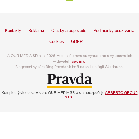
Kontakty
Reklama
Otázky a odpovede
Podmienky používania
Cookies
GDPR
© OUR MEDIA SR a. s. 2026. Autorské práva sú vyhradené a vykonáva ich
vydavateľ,
viac info
.
Blogovací systém Blog.Pravda.sk beží na technológií Wordpress.
Kompletný video servis pre OUR MEDIA SR a.s. zabezpečuje
ARBERTO GROUP
s.r.o.
.