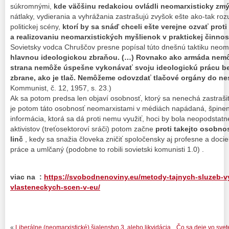
súkromnými,
kde väčšinu redakciou ovládli neomarxisticky zmýš
nátlaky, vydierania a vyhrážania zastrašujú zvyšok ešte ako-tak ro
politickej scény,
ktorí by sa snáď chceli ešte verejne ozvať pro
a realizovaniu neomarxistických myšlienok v praktickej činnost
Sovietsky vodca Chruščov presne popísal túto dnešnú taktiku neoma
hlavnou ideologickou zbraňou. (…) Rovnako ako armáda nemôž
strana nemôže úspešne vykonávať svoju ideologickú prácu bez
zbrane, ako je tlač. Nemôžeme odovzdať tlačové orgány do ne
Kommunist, č. 12, 1957, s. 23.)
Ak sa potom predsa len objaví osobnosť, ktorý sa nenechá zastrašiť
je potom táto osobnosť neomarxistami v médiách napádaná, špinen
informácia, ktorá sa dá proti nemu využiť, hoci by bola neopodsta
aktivistov (treťosektoroví sráči) potom začne
proti takejto osobno
linč
, kedy sa snažia človeka zničiť spoločensky aj profesne a dociel
práce a umlčaný (podobne to robili sovietski komunisti 1.0) .
viac na :
https://svobodnenoviny.eu/metody-tajnych-sluzeb-vy
vlasteneckych-scen-v-eu/
«
Liberálne (neomarxistické) šialenstvo 3, alebo likvidácia
Čo sa deje vo sve