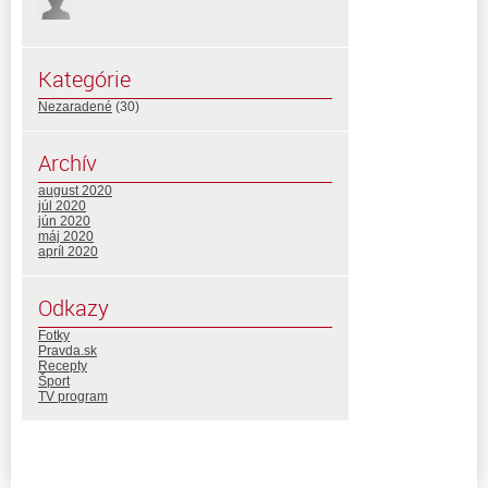
Kategórie
Nezaradené
(30)
Archív
august 2020
júl 2020
jún 2020
máj 2020
apríl 2020
Odkazy
Fotky
Pravda.sk
Recepty
Šport
TV program