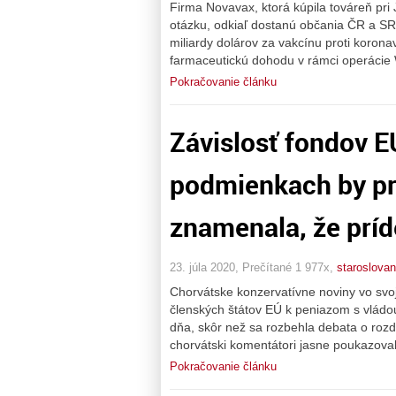
Firma Novavax, ktorá kúpila továreň pri
otázku, odkiaľ dostanú občania ČR a SR
miliardy dolárov za vakcínu proti koronav
farmaceutickú dohodu v rámci operácie
Pokračovanie článku
Závislosť fondov E
podmienkach by pr
znamenala, že príde
23. júla 2020, Prečítané 1 977x,
staroslovan
Chorvátske konzervatívne noviny vo sv
členských štátov EÚ k peniazom s vlád
dňa, skôr než sa rozbehla debata o rozd
chorvátski komentátori jasne poukazova
Pokračovanie článku