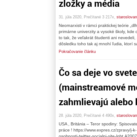
zložky a média
31. júla 2020, Prečítané 3 217x,
staroslovan
Neomarxisti v rámci praktickej teórie „dl
primárne univerzity a vysoké školy, kde
to tak, že veľakrát študenti ani nevedeli
dôsledku toho tak aj mnohí ľudia, ktorí 
Pokračovanie článku
Čo sa deje vo sve
(mainstreamové mé
zahmlievajú alebo
28. júla 2020, Prečítané 4 490x,
staroslovan
USA , Británia – Teror spodiny: Spisova
práce ! https://www.expres.cz/zpravy/j-
osobnosti-twitter-socialni-site-lgbt.A