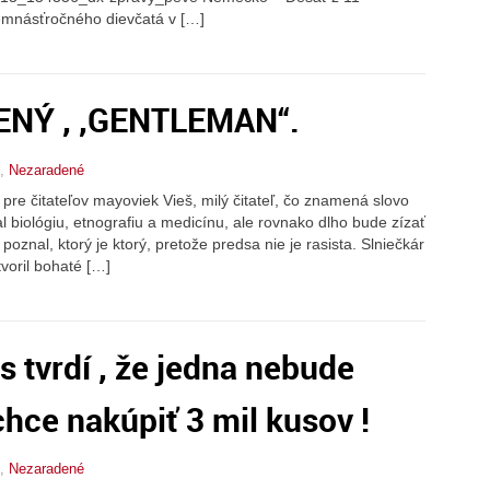
emnásťročného dievčatá v […]
ENÝ , ,GENTLEMAN“.
,
Nezaradené
 pre čitateľov mayoviek Vieš, milý čitateľ, čo znamená slovo
l biológiu, etnografiu a medicínu, ale rovnako dlho bude zízať
oznal, ktorý je ktorý, pretože predsa nie je rasista. Slniečkár
voril bohaté […]
es tvrdí , že jedna nebude
chce nakúpiť 3 mil kusov !
,
Nezaradené