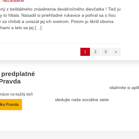
,
Nezaradené
ý z beštiálneho znásilnenia deväťročného dievčatka ! Tiež ju
y to hltala. Nasadil si priehľadné rukavice a pohral sa s ňou
 za chrbát a uviazal jej ich svetrom. Potom ju škrtil oboma
ami a telo sa jej […]
1
2
3
»
 predplatné
Pravda
stiahnite si ap
ormácie na každý deň
sledujte naše sociálne siete
íka Pravda