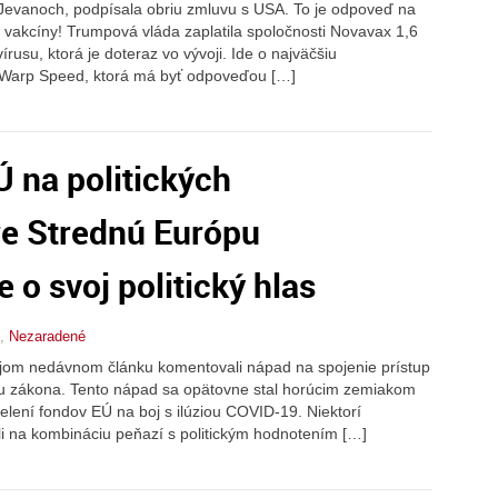
 Jevanoch, podpísala obriu zmluvu s USA. To je odpoveď na
 vakcíny! Trumpová vláda zaplatila spoločnosti Novavax 1,6
írusu, ktorá je doteraz vo vývoji. Ide o najväčšiu
 Warp Speed, ktorá má byť odpoveďou […]
Ú na politických
e Strednú Európu
 o svoj politický hlas
,
Nezaradené
ojom nedávnom článku komentovali nápad na spojenie prístup
ou zákona. Tento nápad sa opätovne stal horúcim zemiakom
elení fondov EÚ na boj s ilúziou COVID-19. Niektorí
li na kombináciu peňazí s politickým hodnotením […]