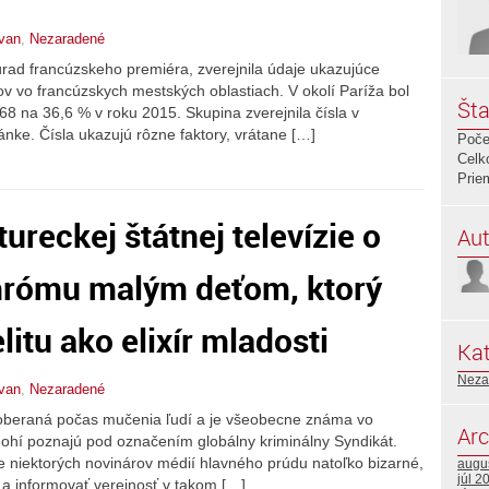
ovan
,
Nezaradené
úrad francúzskeho premiéra, zverejnila údaje ukazujúce
v vo francúzskych mestských oblastiach. V okolí Paríža bol
Šta
8 na 36,6 % v roku 2015. Skupina zverejnila čísla v
ánke. Čísla ukazujú rôzne faktory, vrátane […]
Poče
Celk
Prie
ureckej štátnej televízie o
Aut
hrómu malým deťom, ktorý
litu ako elixír mladosti
Kat
Neza
ovan
,
Nezaradené
oberaná počas mučenia ľudí a je všeobecne známa vo
Arc
ohí poznajú pod označením globálny kriminálny Syndikát.
re niektorých novinárov médií hlavného prúdu natoľko bizarné,
augu
júl 2
 a informovať verejnosť v takom […]