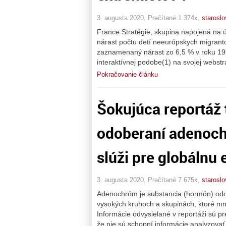
3. augusta 2020, Prečítané 1 374x,
starosl
France Stratégie, skupina napojená na 
nárast počtu detí neeurópskych migranto
zaznamenaný nárast zo 6,5 % v roku 196
interaktívnej podobe(1) na svojej webstr
Pokračovanie článku
Šokujúca reportáž t
odoberaní adenoc
slúži pre globálnu e
3. augusta 2020, Prečítané 7 675x,
starosl
Adenochróm je substancia (hormón) od
vysokých kruhoch a skupinách, ktoré mn
Informácie odvysielané v reportáži sú p
že nie sú schopní informácie analyzovať