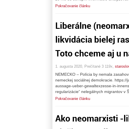
Pokračovanie článku
Liberálne (neomarxi
likvidácia bielej ra
Toto chceme aj u n
1. augusta 2020, Prečítané 3 119x,
staroslo
NEMECKO – Polícia by nemala zasahovať 
nemeckej sociálnej demokracie. https://ju
aussage-ueber-gewaltexzesse-in-innen
regularizácie“ nelegálnych migrantov v 
Pokračovanie článku
Ako neomarxisti -l