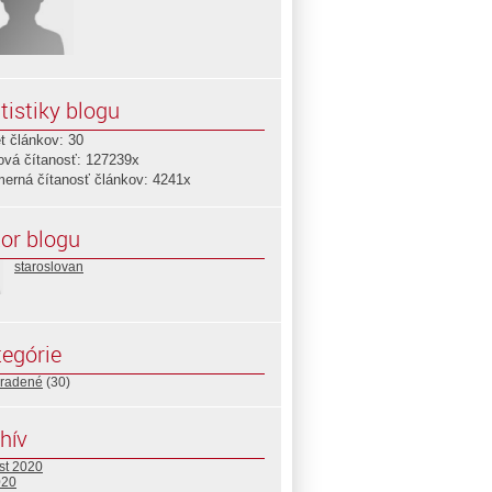
tistiky blogu
t článkov: 30
ová čítanosť: 127239x
merná čítanosť článkov: 4241x
or blogu
staroslovan
egórie
radené
(30)
hív
st 2020
020