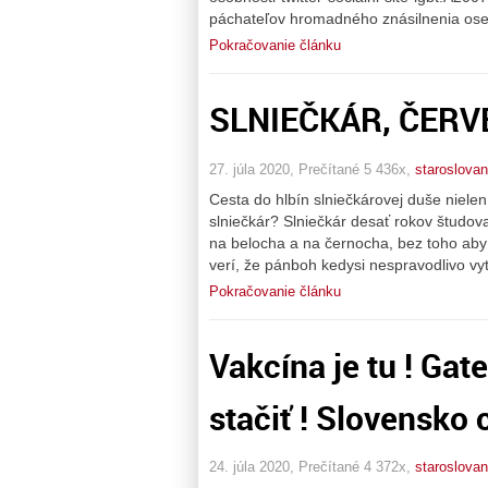
páchateľov hromadného znásilnenia os
Pokračovanie článku
SLNIEČKÁR, ČERV
27. júla 2020, Prečítané 5 436x,
staroslovan
Cesta do hlbín slniečkárovej duše nielen
slniečkár? Slniečkár desať rokov študova
na belocha a na černocha, bez toho aby p
verí, že pánboh kedysi nespravodlivo vyt
Pokračovanie článku
Vakcína je tu ! Gat
stačiť ! Slovensko 
24. júla 2020, Prečítané 4 372x,
staroslovan