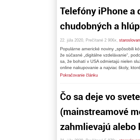
Telefóny iPhone a d
chudobných a hlúp
22. júla 2020, Prečítané 2 906x,
staroslovan
Populárne americké noviny „spôsobili k
že súčasné „digitálne vzdelávanie“, pod
sa, že bohatí v USA odmietajú nielen služ
online nakupovanie a najviac školy, ktor
Pokračovanie článku
Čo sa deje vo sve
(mainstreamové mé
zahmlievajú alebo 