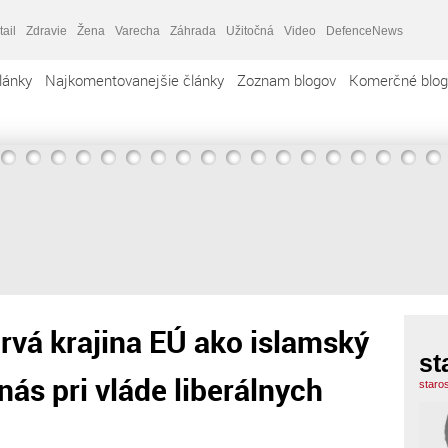
tail
Zdravie
Žena
Varecha
Záhrada
Užitočná
Video
DefenceNews
lánky
Najkomentovanejšie články
Zoznam blogov
Komerčné blog
vá krajina EÚ ako islamský
st
 nás pri vláde liberálnych
staro