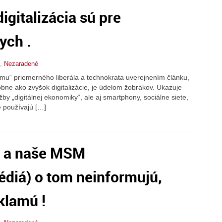
igitalizácia sú pre
ych .
,
Nezaradené
ómu“ priemerného liberála a technokrata uverejnením článku,
obne ako zvyšok digitalizácie, je údelom žobrákov. Ukazuje
by „digitálnej ekonomiky“, ale aj smartphony, sociálne siete,
é používajú […]
te a naše MSM
diá) o tom neinformujú,
klamú !