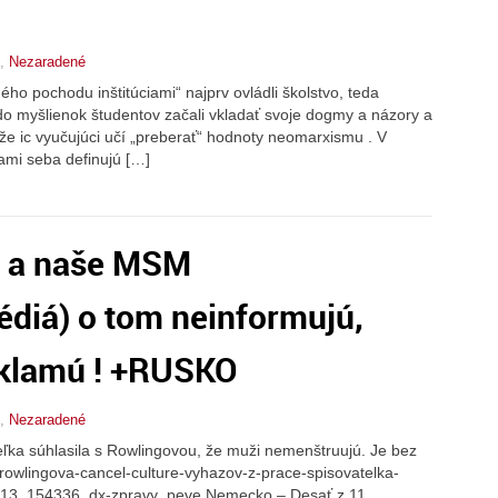
,
Nezaradené
hého pochodu inštitúciami“ najprv ovládli školstvo, teda
 do myšlienok študentov začali vkladať svoje dogmy a názory a
, že ic vyučujúci učí „preberať“ hodnoty neomarxismu . V
sami seba definujú […]
te a naše MSM
diá) o tom neinformujú,
 klamú ! +RUSKO
,
Nezaradené
teľka súhlasila s Rowlingovou, že muži nemenštruujú. Je bez
k-rowlingova-cancel-culture-vyhazov-z-prace-spisovatelka-
200713_154336_dx-zpravy_peve Nemecko – Desať z 11