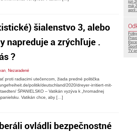
jún 
máj 
apríl
stické) šialenstvo 3, alebo
Od
Fotky
sy napreduje a zrýchľuje .
Prav
Rece
Šport
TV p
ás ?
van
,
Nezaradené
proti radiacimi utečencom, žiada predné politička
ngefreiheit.de/politik/deutschland/2020/dreyer-irritiert-mit-
staedten/ ŚPANIELSKO – Vatikán vyzýva k „hromadnej
Španielsku. Vatikán chce, aby […]
iberáli ovládli bezpečnostné