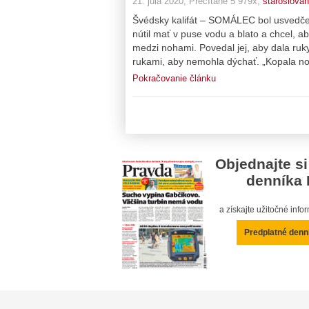
21. júla 2020, Prečítané 5 979x,
staroslovan
Švédsky kalifát – SOMÁLEC bol usvedčen
nútil mať v puse vodu a blato a chcel, ab
medzi nohami. Povedal jej, aby dala ruky
rukami, aby nemohla dýchať. „Kopala noh
Pokračovanie článku
Objednajte si
denníka 
a získajte užitočné inf
Predplatné denn