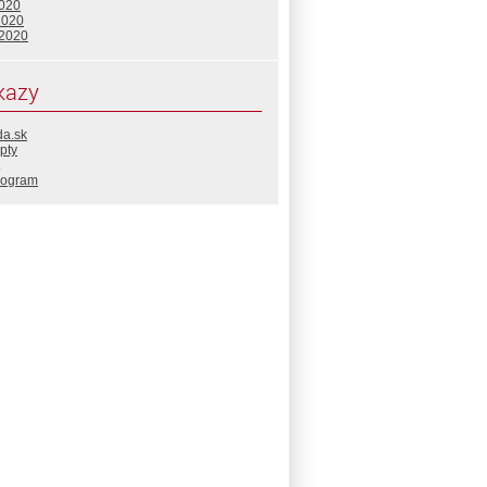
2020
2020
 2020
kazy
da.sk
pty
rogram